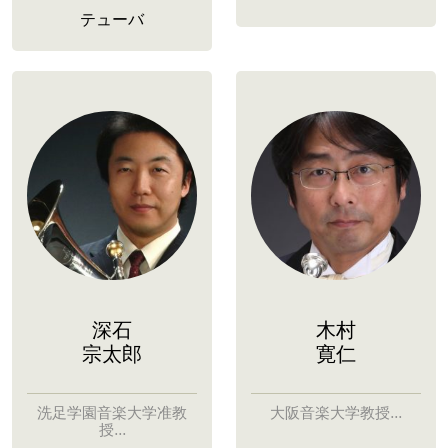
テューバ
深石
木村
宗太郎
寛仁
洗足学園音楽大学准教
大阪音楽大学教授...
授...