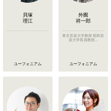
貝塚
外囿
理江
祥一郎
東京音楽大学教授 昭和音
楽大学客員教授...
ユーフォニアム
ユーフォニアム