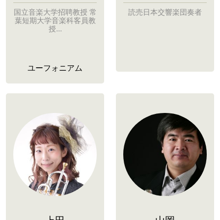
国立音楽大学招聘教授 常
読売日本交響楽団奏者
葉短期大学音楽科客員教
授...
ユーフォニアム