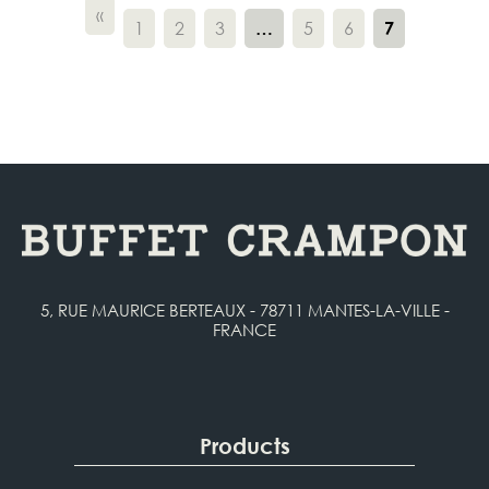
«
1
2
3
5
6
…
7
5, RUE MAURICE BERTEAUX - 78711 MANTES-LA-VILLE -
FRANCE
Products