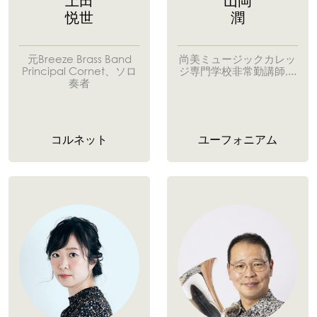
上田
山岡
悦世
潤
元Breeze Brass Band
尚美ミュージックカレッ
Principal Cornet、ソロ
ジ専門学校非常勤講師,...
奏者
コルネット
ユーフォニアム