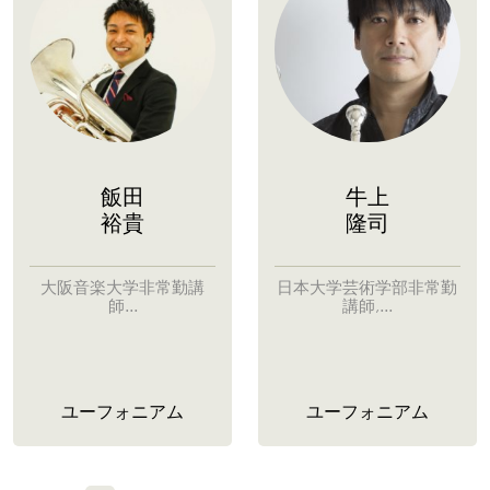
飯田
牛上
裕貴
隆司
大阪音楽大学非常勤講
日本大学芸術学部非常勤
師...
講師,...
ユーフォニアム
ユーフォニアム