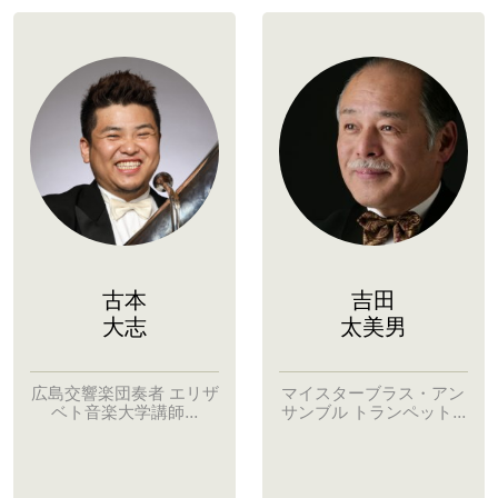
古本
吉田
大志
太美男
広島交響楽団奏者 エリザ
マイスターブラス・アン
ベト音楽大学講師...
サンブル トランペット...