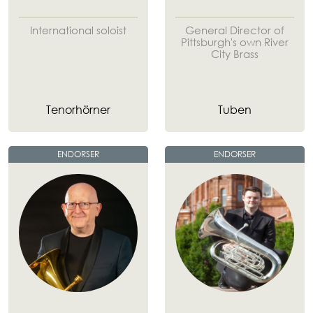
International soloist
General Director of
Pittsburgh's own River
City Brass
Tenorhörner
Tuben
ENDORSER
ENDORSER