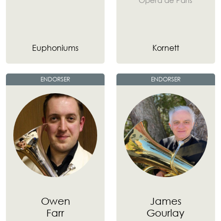
"Opéra de Paris"
Euphoniums
Kornett
ENDORSER
ENDORSER
Owen
James
Farr
Gourlay