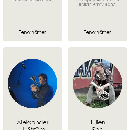
Italian Army Band
Tenorhörner
Tenorhörner
Aleksander
Julien
H. StrØm
Roh