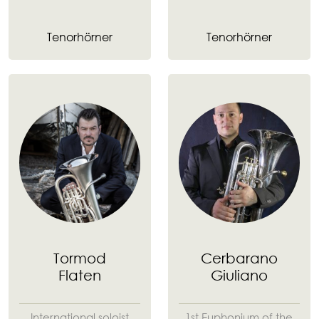
Tenorhörner
Tenorhörner
Tormod
Cerbarano
Flaten
Giuliano
International soloist
1st Euphonium of the