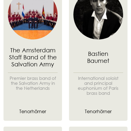
The Amsterdam
Bastien
Staff Band of the
Baumet
Salvation Army
Premier brass band of
International soloist
the Salvation Army in
and principal
the Netherlands
euphonium of Paris
brass band
Tenorhörner
Tenorhörner