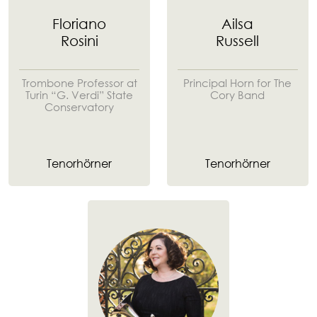
Floriano
Ailsa
Rosini
Russell
Trombone Professor at
Principal Horn for The
Turin “G. Verdi” State
Cory Band
Conservatory
Tenorhörner
Tenorhörner