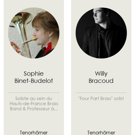
Sophie
Willy
Binet-Budelot
Bracoud
Soliste au sein du
"Four Part Brass" solist
Hauts-de-France Brass
Band & Professeur à...
Tenorhörner
Tenorhörner