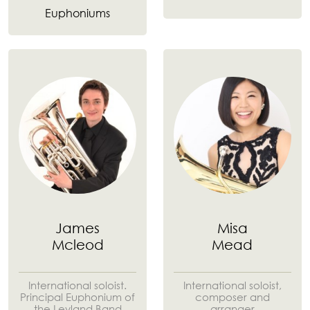
Euphoniums
James
Misa
Mcleod
Mead
International soloist.
International soloist,
Principal Euphonium of
composer and
the Leyland Band
arranger