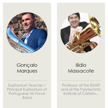
Gonçalo
Ilidio
Marques
Massacote
Euphonium Teacher /
Professor at the ESART
Principal Euphonium of
and at the Polytechnic
Portuguese Air Force
Institute of Castelo...
Band