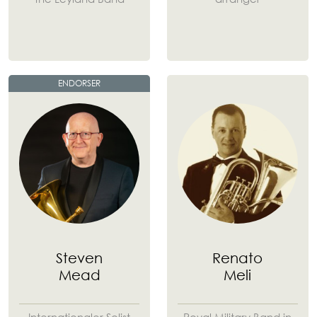
ENDORSER
Steven
Renato
Mead
Meli
Internationaler Solist
Royal Military Band in