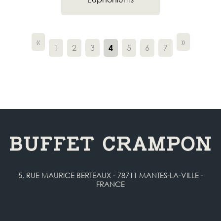
«
»
1
2
3
5
6
7
4
5, RUE MAURICE BERTEAUX - 78711 MANTES-LA-VILLE -
FRANCE